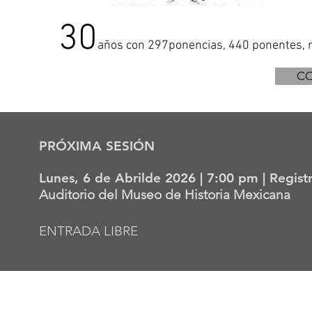
30
años con 297
ponencias, 440 ponentes,
CO
PRÓXIMA SESIÓN
Lunes, 6 de Abrilde 2026 | 7:00 pm | Regis
Auditorio del Museo de H
istoria Mexicana
ENTRADA LIBRE