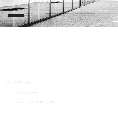
CONTÁCTANOS
+ 52 (81) 1999-5976
coordinacion@anamty.org