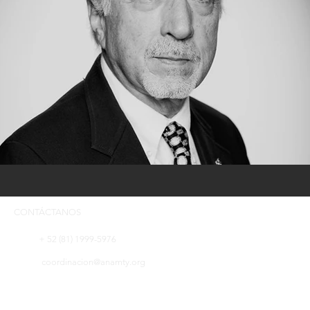
CONTÁCTANOS
+ 52 (81) 1999-5976
coordinacion@anamty.org